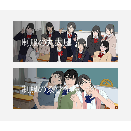
制服の丸太屋
制服のゑびす屋