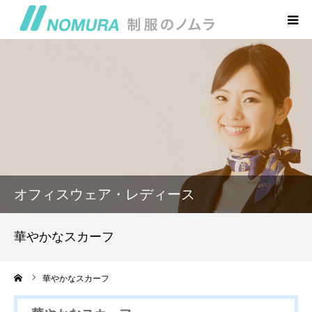
トップページ
会社概要・アクセス
本店 お問い合わせ
制服の丸太屋
オフィスウェア・レディース
制服のゑびす屋
華やかなスカーフ
ーム
華やかなスカーフ