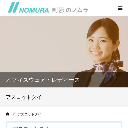
トップページ
会社概要・アクセス
本店 お問い合わせ
制服の丸太屋
オフィスウェア・レディース
制服のゑびす屋
アスコットタイ
ーム
アスコットタイ