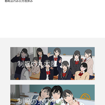
都島店のみ日月祝休み
制服の丸太屋
制服のゑびす屋