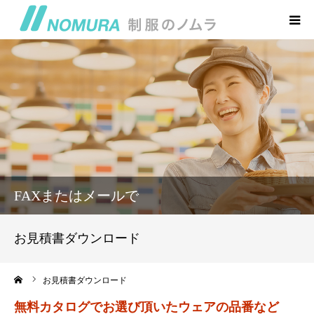
トップページ
会社概要・アクセス
本店 お問い合わせ
制服の丸太屋
FAXまたはメールで
制服のゑびす屋
お見積書ダウンロード
ーム
お見積書ダウンロード
無料カタログでお選び頂いたウェアの品番など